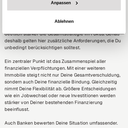
der Zweitimmobilie?
Anpassen
Beim Kauf einer zweiten Immobilie verschiebt sich der
Blickwinkel: Während es beim ersten Objekt oft um den
Ablehnen
eigenen Wohnbedarf geht, steht bei der Zweitimmobilie
deutlich stärker die Gesamtstrategie im Fokus. Genau
deshalb gelten hier zusätzliche Anforderungen, die Du
unbedingt berücksichtigen solltest.
Ein zentraler Punkt ist das Zusammenspiel aller
finanziellen Verpflichtungen. Mit einer weiteren
Immobilie steigt nicht nur Deine Gesamtverschuldung,
sondern auch Deine finanzielle Bindung. Gleichzeitig
nimmt Deine Flexibilität ab. Größere Entscheidungen
wie ein Jobwechsel oder neue Investitionen werden
stärker von Deiner bestehenden Finanzierung
beeinflusst.
Auch Banken bewerten Deine Situation umfassender.