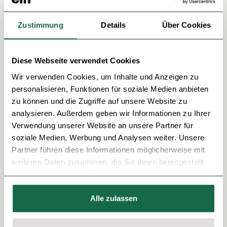
wirtschaftlich sinnvoll sein. Ein häufiger Fehler
Immobilienkauf ist es, persönliche Vorlieben über
Zustimmung
Details
Über Cookies
Zahlen zu stellen.
Diese Webseite verwendet Cookies
5. Laufende Kosten unterschätzen
Wir verwenden Cookies, um Inhalte und Anzeigen zu
Neben der Finanzierung entstehen regelmäßig Kosten:
personalisieren, Funktionen für soziale Medien anbieten
Instandhaltung
zu können und die Zugriffe auf unsere Website zu
analysieren. Außerdem geben wir Informationen zu Ihrer
Hausgeld
Verwendung unserer Website an unsere Partner für
Versicherungen
soziale Medien, Werbung und Analysen weiter. Unsere
Verwaltung
Partner führen diese Informationen möglicherweise mit
weiteren Daten zusammen, die Sie ihnen bereitgestellt
Wer hier nicht sauber kalkuliert, gerät schnell unter
haben oder die sie im Rahmen Ihrer Nutzung der Dienste
Druck.
gesammelt haben.
Alle zulassen
Immobilienkauf: Was beachten bei