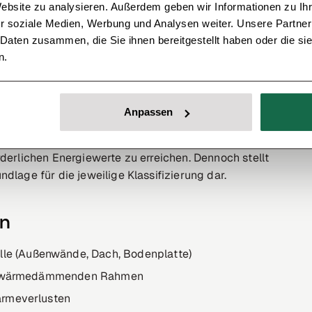
Website zu analysieren. Außerdem geben wir Informationen zu I
r soziale Medien, Werbung und Analysen weiter. Unsere Partner
s ein Effizienzhaus
 Daten zusammen, die Sie ihnen bereitgestellt haben oder die s
n.
l, muss vor allem auf niedrigen Energieverbrauch
zung muss durch einen zertifizierten
Anpassen
ie Finanzierung des Vorhabens durch die KfW
rderlichen Energiewerte zu erreichen. Dennoch stellt
dlage für die jeweilige Klassifizierung dar.
en
e (Außenwände, Dach, Bodenplatte)
mit wärmedämmenden Rahmen
ärmeverlusten