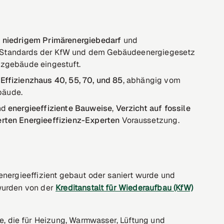
 niedrigem Primärenergiebedarf
und
n Standards der KfW und dem Gebäudeenergiegesetz
nzgebäude eingestuft.
e
Effizienzhaus 40, 55, 70, und 85
, abhängig vom
bäude.
ind
energieeffiziente Bauweise
,
Verzicht auf fossile
ierten Energieeffizienz-Experten
Voraussetzung.
energieeffizient gebaut oder saniert wurde und
 wurden von der
Kreditanstalt für Wiederaufbau (KfW)
:
 die für Heizung, Warmwasser, Lüftung und