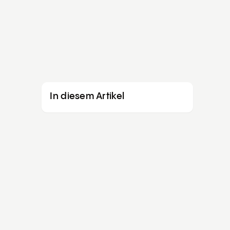
dlich
 3 min
Sanierungsrechner starten
In diesem Artikel
nsparpotenzial •
ng auf Wunsch