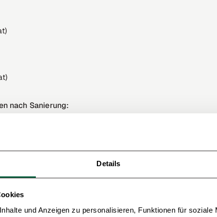
t)
at)
en nach Sanierung:
Details
en, aber nicht als Effizienzhaus 70 eingestuft
Cookies
nergieverbrauch.
nhalte und Anzeigen zu personalisieren, Funktionen für soziale