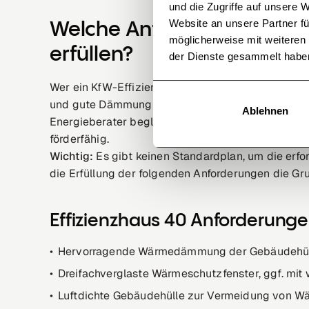
und die Zugriffe auf unsere 
Website an unsere Partner fü
Welche Anforderungen mus
möglicherweise mit weiteren
erfüllen?
der Dienste gesammelt habe
Wer ein KfW-Effizienzhaus plant oder sanieren wil
und gute Dämmung achten. Die Planung und Umset
Ablehnen
Energieberater begleitet werden, nur dann wird d
förderfähig.
Wichtig:
Es gibt keinen Standardplan, um die erfo
die Erfüllung der folgenden Anforderungen die Grun
Effizienzhaus 40 Anforderung
Hervorragende Wärmedämmung der Gebäudehüll
Dreifachverglaste Wärmeschutzfenster, ggf. 
Luftdichte Gebäudehülle zur Vermeidung von W