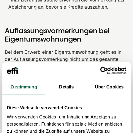
Absicherung an, bevor sie Kredite auszahlen.
Auflassungsvormerkungen bei
Eigentumswohnungen
Bei dem Erwerb einer Eigentumswohnung geht es in
der Auflassungsvormerkung nicht um das gesamte
Grundstück, sondern um die Unterteilung in Sonder-
und Gemeinschaftseigentum.
Deine Eigentumswohnung ist das Sondereigentum,
Zustimmung
Details
Über Cookies
während das Grundstück zum Gemeinschaftseigentum
gehört. Die Auflassungsvormerkung sichert in diesem
Fall Dein Sondereigentum und schützt Deinen
Diese Webseite verwendet Cookies
Anspruch auf diese konkrete Wohnung, nicht auf das
Grundstück.
Wir verwenden Cookies, um Inhalte und Anzeigen zu
Auch hier wird die Vormerkung in Abteilung II
personalisieren, Funktionen für soziale Medien anbieten
eingetragen, so bist du rechtlich abgesichert, dass
zu können und die Zugriffe auf unsere Website zu