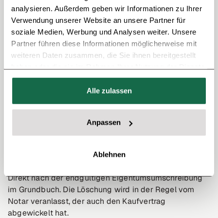
niemand die Wohnung anderweitig verkauft oder sie
analysieren. Außerdem geben wir Informationen zu Ihrer
belastet, bevor Du Eigentümer bist. Das
Verwendung unserer Website an unsere Partner für
Gemeinschaftseigentum bleibt davon unberührt,
soziale Medien, Werbung und Analysen weiter. Unsere
Belastungen hierfür können weiterhin bestehen.
Partner führen diese Informationen möglicherweise mit
weiteren Daten zusammen, die Sie ihnen bereitgestellt
haben oder die sie im Rahmen Ihrer Nutzung der Dienste
Löschung der
gesammelt haben.
Auflassungsvormerkung
Alle zulassen
Die Auflassungsvormerkung ist für den Immobilienkauf
Anpassen
nur temporär notwendig. Sobald das Eigentum offiziell
auf Dich übertragen wurde, wird sie wieder gelöscht.
Ablehnen
Wann erfolgt die Löschung?
Direkt nach der endgültigen Eigentumsumschreibung
im Grundbuch. Die Löschung wird in der Regel vom
Notar veranlasst, der auch den Kaufvertrag
abgewickelt hat.