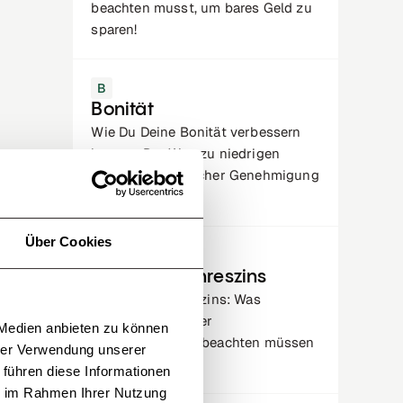
beachten musst, um bares Geld zu
sparen!
B
Bonität
Wie Du Deine Bonität verbessern
kannst: Der Weg zu niedrigen
Zinsen und einfacher Genehmigung
von Krediten.
Über Cookies
E
Effektiver Jahreszins
Effektiver Jahreszins: Was
Hauskäufer bei der
 Medien anbieten zu können
Baufinanzierung beachten müssen
hrer Verwendung unserer
- Tipps & Infos.
 führen diese Informationen
ie im Rahmen Ihrer Nutzung