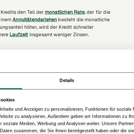
Kredits den Teil der
monatlichen Rate
, der für die
 einem
Annuitätendarlehen
besteht die monatliche
ungsanteil höher, wird der Kredit schneller
rzere
Laufzeit
insgesamt weniger Zinsen.
es?
anzierung auf verschiedene Tilgungsmodelle
st die Ratentilgung. Hier wird monatlich ein
Details
usammen mit den
Zinsen
an die Bank überwiesen.
er Tilgung, was aber für Baufinanzierungen eher
er Laufzeit nur den Zinsanteil und tilgen die
Cookies
e einer großen Zahlung die gesamte Schuld auf einen
nhalte und Anzeigen zu personalisieren, Funktionen für soziale
 beispielsweise lohnen, wenn Hauskäufer in Zukunft
Website zu analysieren. Außerdem geben wir Informationen zu I
nen können, wie einer Lebensversicherung oder
r soziale Medien, Werbung und Analysen weiter. Unsere Partner
 Daten zusammen, die Sie ihnen bereitgestellt haben oder die s