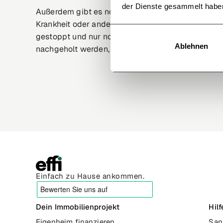
der Dienste gesammelt habe
Außerdem gibt es noch Darlehen, die eine Tilgungs
Krankheit oder anderen Schicksalsschlägen kann d
gestoppt und nur noch Zinsen bezahlt werden. All
Ablehnen
nachgeholt werden, was zu einer höheren Gesamtb
Einfach zu Hause ankommen.
Dein Immobilienprojekt
Hil
Eigenheim finanzieren
San