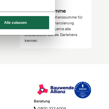
D
Darlehenssumme
Wie sich die Darlehenssumme für
Alle zulassen
eine Immobilienfinanzierung
zusammensetzt: Lerne alle
Bestandteile Deines Darlehens
kennen
Beratung
0800 333 4004