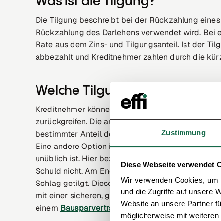
Was ist die Tilgung?
Die Tilgung beschreibt bei der Rückzahlung eines 
Rückzahlung des Darlehens verwendet wird. Bei
Rate aus dem Zins- und Tilgungsanteil. Ist der Tilg
abbezahlt und Kreditnehmer zahlen durch die kü
Welche Tilgungsoptionen gibt 
Kreditnehmer können bei der Auswahl der Baufin
zurückgreifen. Die am häufigsten genutzte Option i
Zustimmung
bestimmter Anteil der Restschuld getilgt und z
Eine andere Option ist ein Darlehen mit endfällig
unüblich ist. Hier bezahlen Kreditnehmer während d
Diese Webseite verwendet 
Schuld nicht. Am Ende des Darlehens wird mithilf
Wir verwenden Cookies, um I
Schlag getilgt. Diese Art des Darlehens kann sich
und die Zugriffe auf unsere 
mit einer sicheren, größeren Summe an Geld rech
Website an unsere Partner fü
einem
Bausparvertrag
.
möglicherweise mit weiteren