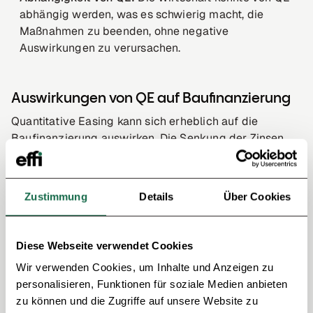
abhängig werden, was es schwierig macht, die
Maßnahmen zu beenden, ohne negative
Auswirkungen zu verursachen.
Auswirkungen von QE auf Baufinanzierung
Quantitative Easing kann sich erheblich auf die
Baufinanzierung auswirken. Die Senkung der Zinsen
durch QE führt in der Regel zu günstigeren Krediten für
den Hausbau oder Immobilienkauf. Dadurch wird der
Immobilienkauf für mehr Menschen machbar, was die
Zustimmung
Details
Über Cookies
Nachfrage nach Wohnraum erhöht. Allerdings kann die
erhöhte Nachfrage auch zu steigenden
Immobilienpreisen führen, was den positiven Effekt der
Diese Webseite verwendet Cookies
niedrigeren Zinsen teilweise aufhebt. Zudem besteht
Wir verwenden Cookies, um Inhalte und Anzeigen zu
die Gefahr, dass die niedrigen Zinsen eine
personalisieren, Funktionen für soziale Medien anbieten
Immobilienblase verursachen, die bei einem
zu können und die Zugriffe auf unsere Website zu
plötzlichen Zinsanstieg platzen könnte.