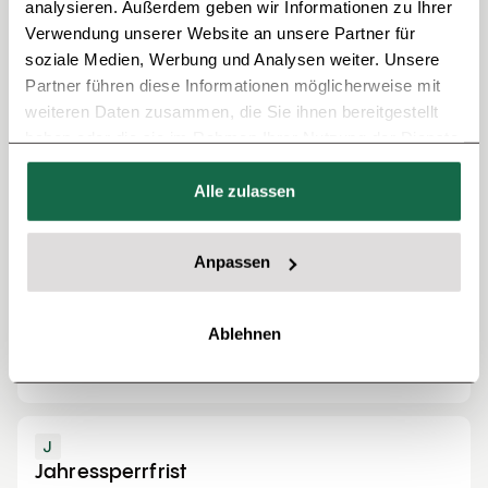
analysieren. Außerdem geben wir Informationen zu Ihrer
Verwendung unserer Website an unsere Partner für
Andere Wörter
soziale Medien, Werbung und Analysen weiter. Unsere
Partner führen diese Informationen möglicherweise mit
weiteren Daten zusammen, die Sie ihnen bereitgestellt
Z
haben oder die sie im Rahmen Ihrer Nutzung der Dienste
Zinsbindung
gesammelt haben.
Wie beeinflusst die Zinsbindung den Zinssatz und welche
Alle zulassen
Zinsbindung lohnt sich am meisten? Alle Antworten
findest Du hier
Anpassen
V
Vorfälligkeitsentschädigung
Ablehnen
Vorfälligkeitsentschädigung: Wie Du zusätzliche Kosten
bei Deiner Finanzierung vermeidest.
J
Jahressperrfrist