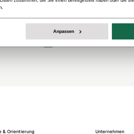
er, wie es um den Sanierungsstand einer Immobilie
 Daten zusammen, die Sie ihnen bereitgestellt haben oder die s
ind viele Maßnahmen möglich, um diesen zu senken
n.
ümer über den Wechsel zu einem modernen
e an, die eine Wärmepumpe und erneuerbare
der Außenwände, der Kellerdecke und der obersten
Anpassen
ngerung des Jahresheizwärmebedarfs führen. Lies
arf senken kannst,
hier
.
fe & Orientierung
Unternehmen