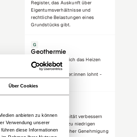
Register, das Auskunft über
Eigentumsverhältnisse und
rechtliche Belastungen eines
Grundstücks gibt.
G
Geothermie
Geothermie: Ob sich das Heizen
mit Erdwärme für
Immobilienbesitzer:innen lohnt -
Tipps & Infos.
Über Cookies
B
Bonität
 Medien anbieten zu können
Wie Du Deine Bonität verbessern
hrer Verwendung unserer
kannst: Der Weg zu niedrigen
 führen diese Informationen
Zinsen und einfacher Genehmigung