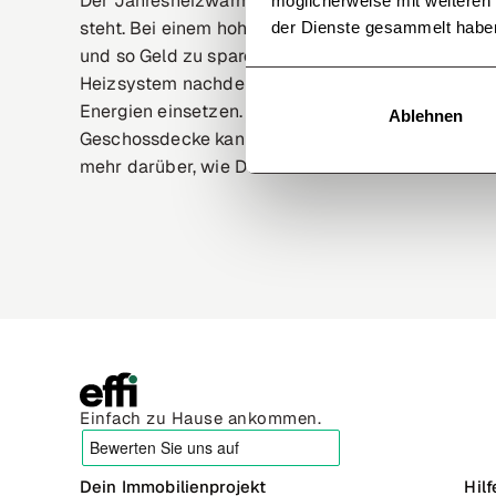
Der Jahresheizwärmebedarf gibt Aufschluss darüb
möglicherweise mit weiteren
steht. Bei einem hohen Jahresheizwärmebedarf s
der Dienste gesammelt habe
und so Geld zu sparen. Zum einen können Eigent
Heizsystem nachdenken. Hier bieten sich System
Energien einsetzen. Auch eine erneute
Dämmung
Ablehnen
Geschossdecke kann zu einer signifikanten Verri
mehr darüber, wie Du Deinen Jahresheizwärmebed
Einfach zu Hause ankommen.
Dein Immobilienprojekt
Hil