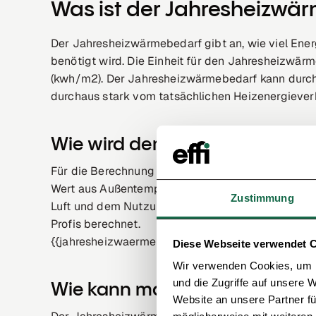
Was ist der Jahresheizwä
Der Jahresheizwärmebedarf gibt an, wie viel Ener
benötigt wird. Die Einheit für den Jahresheizwär
(kwh/m2). Der Jahresheizwärmebedarf kann durch
durchaus stark vom tatsächlichen Heizenergieve
Wie wird der Jahresheizwärme
Für die Berechnung des Jahresheizwärmebedarfs w
Wert aus Außentemperaturen einer Region, dem Z
Zustimmung
Luft und dem Nutzungsgrad der Heizung errechnet
Profis berechnet.
{{jahresheizwaermebedarf}}
Diese Webseite verwendet 
Wir verwenden Cookies, um I
und die Zugriffe auf unsere 
Wie kann man den Jahreshei
Website an unsere Partner fü