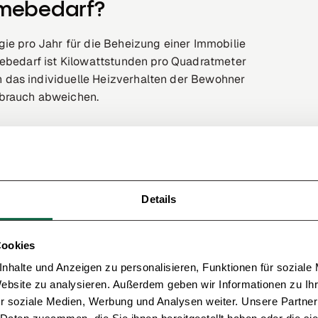
rmebedarf?
gie pro Jahr für die Beheizung einer Immobilie
mebedarf ist Kilowattstunden pro Quadratmeter
 das individuelle Heizverhalten der Bewohner
rbrauch abweichen.
bedarf berechnet?
ird eine komplizierte Formel genutzt, welche den
ustand der Gebäudehülle, Wärmeverlusten über die
Details
. Aus diesem Grund wird er meist von beauftragten
Cookies
nhalte und Anzeigen zu personalisieren, Funktionen für soziale
Website zu analysieren. Außerdem geben wir Informationen zu I
zwärmebedarf senken?
r soziale Medien, Werbung und Analysen weiter. Unsere Partner