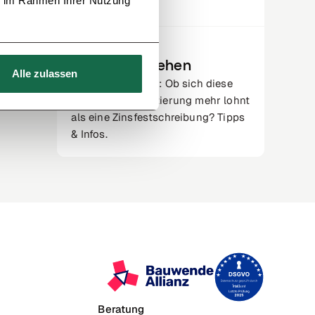
ie im Rahmen Ihrer Nutzung
von Krediten.
G
Gleitzinsdarlehen
Alle zulassen
Gleitzinsdarlehen: Ob sich diese
Art der Baufinanzierung mehr lohnt
als eine Zinsfestschreibung? Tipps
& Infos.
Beratung