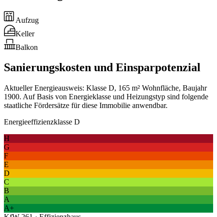
Aufzug
Keller
Balkon
Sanierungskosten und Einsparpotenzial
Aktueller Energieausweis: Klasse D, 165 m² Wohnfläche, Baujahr
1900. Auf Basis von Energieklasse und Heizungstyp sind folgende
staatliche Fördersätze für diese Immobilie anwendbar.
Energieeffizienzklasse D
H
G
F
E
D
C
B
A
A+
KfW 261 · Effizienzhaus