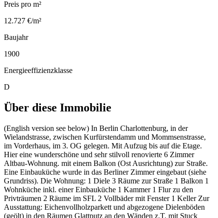
Preis pro m²
12.727 €/m²
Baujahr
1900
Energieeffizienzklasse
D
Über diese Immobilie
(English version see below) In Berlin Charlottenburg, in der
Wielandstrasse, zwischen Kurfürstendamm und Mommsenstrasse,
im Vorderhaus, im 3. OG gelegen. Mit Aufzug bis auf die Etage.
Hier eine wunderschöne und sehr stilvoll renovierte 6 Zimmer
Altbau-Wohnung. mit einem Balkon (Ost Ausrichtung) zur Straße.
Eine Einbauküche wurde in das Berliner Zimmer eingebaut (siehe
Grundriss). Die Wohnung: 1 Diele 3 Räume zur Straße 1 Balkon 1
Wohnküche inkl. einer Einbauküche 1 Kammer 1 Flur zu den
Privträumen 2 Räume im SFL 2 Vollbäder mit Fenster 1 Keller Zur
Ausstattung: Eichenvollholzparkett und abgezogene Dielenböden
(geölt) in den Räumen Glattputz an den Wänden z.T. mit Stuck