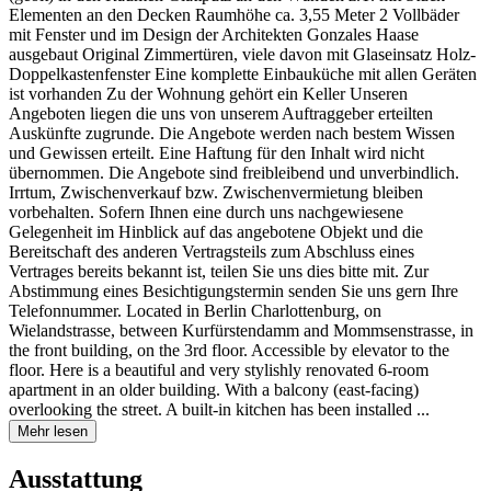
Elementen an den Decken Raumhöhe ca. 3,55 Meter 2 Vollbäder
mit Fenster und im Design der Architekten Gonzales Haase
ausgebaut Original Zimmertüren, viele davon mit Glaseinsatz Holz-
Doppelkastenfenster Eine komplette Einbauküche mit allen Geräten
ist vorhanden Zu der Wohnung gehört ein Keller Unseren
Angeboten liegen die uns von unserem Auftraggeber erteilten
Auskünfte zugrunde. Die Angebote werden nach bestem Wissen
und Gewissen erteilt. Eine Haftung für den Inhalt wird nicht
übernommen. Die Angebote sind freibleibend und unverbindlich.
Irrtum, Zwischenverkauf bzw. Zwischenvermietung bleiben
vorbehalten. Sofern Ihnen eine durch uns nachgewiesene
Gelegenheit im Hinblick auf das angebotene Objekt und die
Bereitschaft des anderen Vertragsteils zum Abschluss eines
Vertrages bereits bekannt ist, teilen Sie uns dies bitte mit. Zur
Abstimmung eines Besichtigungstermin senden Sie uns gern Ihre
Telefonnummer. Located in Berlin Charlottenburg, on
Wielandstrasse, between Kurfürstendamm and Mommsenstrasse, in
the front building, on the 3rd floor. Accessible by elevator to the
floor. Here is a beautiful and very stylishly renovated 6-room
apartment in an older building. With a balcony (east-facing)
overlooking the street. A built-in kitchen has been installed ...
Mehr lesen
Ausstattung