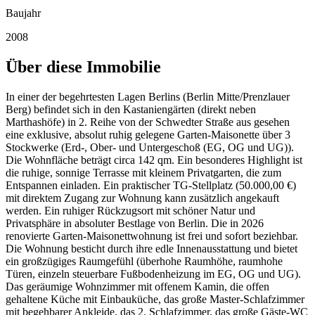
Baujahr
2008
Über diese Immobilie
In einer der begehrtesten Lagen Berlins (Berlin Mitte/Prenzlauer
Berg) befindet sich in den Kastaniengärten (direkt neben
Marthashöfe) in 2. Reihe von der Schwedter Straße aus gesehen
eine exklusive, absolut ruhig gelegene Garten-Maisonette über 3
Stockwerke (Erd-, Ober- und Untergeschoß (EG, OG und UG)).
Die Wohnfläche beträgt circa 142 qm. Ein besonderes Highlight ist
die ruhige, sonnige Terrasse mit kleinem Privatgarten, die zum
Entspannen einladen. Ein praktischer TG-Stellplatz (50.000,00 €)
mit direktem Zugang zur Wohnung kann zusätzlich angekauft
werden. Ein ruhiger Rückzugsort mit schöner Natur und
Privatsphäre in absoluter Bestlage von Berlin. Die in 2026
renovierte Garten-Maisonettwohnung ist frei und sofort beziehbar.
Die Wohnung besticht durch ihre edle Innenausstattung und bietet
ein großzügiges Raumgefühl (überhohe Raumhöhe, raumhohe
Türen, einzeln steuerbare Fußbodenheizung im EG, OG und UG).
Das geräumige Wohnzimmer mit offenem Kamin, die offen
gehaltene Küche mit Einbauküche, das große Master-Schlafzimmer
mit begehbarer Ankleide, das 2. Schlafzimmer, das große Gäste-WC