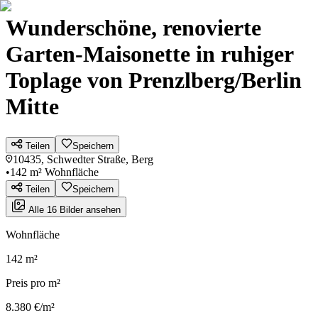
Wunderschöne, renovierte
Garten-Maisonette in ruhiger
Toplage von Prenzlberg/Berlin
Mitte
Teilen
Speichern
10435, Schwedter Straße, Berg
•
142 m² Wohnfläche
Teilen
Speichern
Alle 16 Bilder ansehen
Wohnfläche
142 m²
Preis pro m²
8.380 €/m²