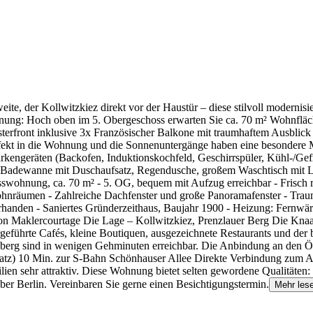
weite, der Kollwitzkiez direkt vor der Haustür – diese stilvoll moder
nung: Hoch oben im 5. Obergeschoss erwarten Sie ca. 70 m² Wohnfläc
sterfront inklusive 3x Französischer Balkone mit traumhaftem Ausblick
 in die Wohnung und die Sonnenuntergänge haben eine besondere Magie
engeräten (Backofen, Induktionskochfeld, Geschirrspüler, Kühl-/Gefrie
g: Badewanne mit Duschaufsatz, Regendusche, großem Waschtisch mit L
hosswohnung, ca. 70 m² - 5. OG, bequem mit Aufzug erreichbar - Fris
hnräumen - Zahlreiche Dachfenster und große Panoramafenster - Traumha
rhanden - Saniertes Gründerzeithaus, Baujahr 1900 - Heizung: Fernwä
von Maklercourtage Die Lage – Kollwitzkiez, Prenzlauer Berg Die Knaack
geführte Cafés, kleine Boutiquen, ausgezeichnete Restaurants und de
berg sind in wenigen Gehminuten erreichbar. Die Anbindung an den Ö
atz) 10 Min. zur S-Bahn Schönhauser Allee Direkte Verbindung zum A
lien sehr attraktiv. Diese Wohnung bietet selten gewordene Qualitäten:
 Berlin. Vereinbaren Sie gerne einen Besichtigungstermin.
Mehr les