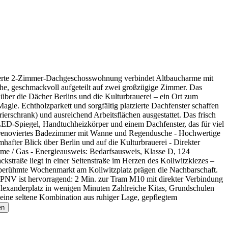
nisierte 2-Zimmer-Dachgeschosswohnung verbindet Altbaucharme mit
he, geschmackvoll aufgeteilt auf zwei großzügige Zimmer. Das
 über die Dächer Berlins und die Kulturbrauerei – ein Ort zum
. Echtholzparkett und sorgfältig platzierte Dachfenster schaffen
rschrank) und ausreichend Arbeitsflächen ausgestattet. Das frisch
ED-Spiegel, Handtuchheizkörper und einem Dachfenster, das für viel
ch renoviertes Badezimmer mit Wanne und Regendusche - Hochwertige
fter Blick über Berlin und auf die Kulturbrauerei - Direkter
rme / Gas - Energieausweis: Bedarfsausweis, Klasse D, 124
straße liegt in einer Seitenstraße im Herzen des Kollwitzkiezes –
r berühmte Wochenmarkt am Kollwitzplatz prägen die Nachbarschaft.
PNV ist hervorragend: 2 Min. zur Tram M10 mit direkter Verbindung
lexanderplatz in wenigen Minuten Zahlreiche Kitas, Grundschulen
 eine seltene Kombination aus ruhiger Lage, gepflegtem
en