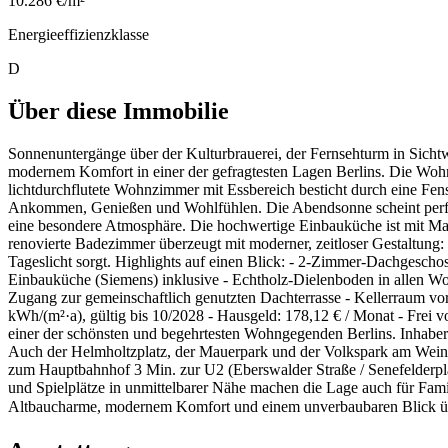
10.286 €/m²
Energieeffizienzklasse
D
Über diese Immobilie
Sonnenuntergänge über der Kulturbrauerei, der Fernsehturm in Sicht
modernem Komfort in einer der gefragtesten Lagen Berlins. Die Woh
lichtdurchflutete Wohnzimmer mit Essbereich besticht durch eine Fen
Ankommen, Genießen und Wohlfühlen. Die Abendsonne scheint perfekt
eine besondere Atmosphäre. Die hochwertige Einbauküche ist mit Mark
renovierte Badezimmer überzeugt mit moderner, zeitloser Gestaltun
Tageslicht sorgt. Highlights auf einen Blick: - 2-Zimmer-Dachgesc
Einbauküche (Siemens) inklusive - Echtholz-Dielenboden in allen Wo
Zugang zur gemeinschaftlich genutzten Dachterrasse - Kellerraum vo
kWh/(m²·a), gültig bis 10/2028 - Hausgeld: 178,12 € / Monat - Frei 
einer der schönsten und begehrtesten Wohngegenden Berlins. Inhaber
Auch der Helmholtzplatz, der Mauerpark und der Volkspark am Wein
zum Hauptbahnhof 3 Min. zur U2 (Eberswalder Straße / Senefelderpl
und Spielplätze in unmittelbarer Nähe machen die Lage auch für Fami
Altbaucharme, modernem Komfort und einem unverbaubaren Blick über