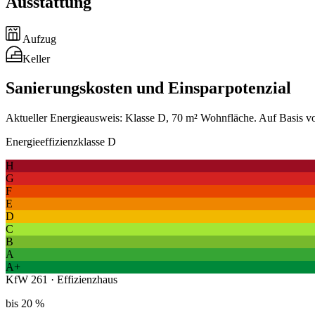
Ausstattung
Aufzug
Keller
Sanierungskosten und Einsparpotenzial
Aktueller Energieausweis: Klasse D, 70 m² Wohnfläche. Auf Basis vo
Energieeffizienzklasse D
H
G
F
E
D
C
B
A
A+
KfW 261 · Effizienzhaus
bis 20 %