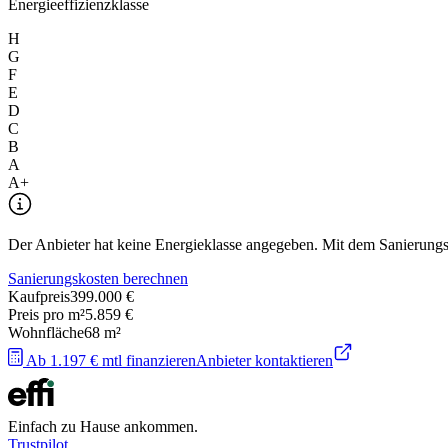
Energieeffizienzklasse
H
G
F
E
D
C
B
A
A+
Der Anbieter hat keine Energieklasse angegeben. Mit dem Sanierungsre
Sanierungskosten berechnen
Kaufpreis
399.000 €
Preis pro m²
5.859 €
Wohnfläche
68
m²
Ab 1.197 € mtl finanzieren
Anbieter kontaktieren
Einfach zu Hause ankommen.
Trustpilot