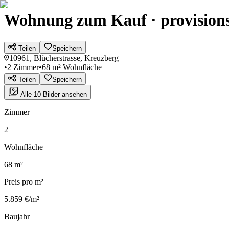
Wohnung zum Kauf · provisions
Teilen
Speichern
10961, Blücherstrasse, Kreuzberg
•
2 Zimmer
•
68 m² Wohnfläche
Teilen
Speichern
Alle 10 Bilder ansehen
Zimmer
2
Wohnfläche
68 m²
Preis pro m²
5.859 €/m²
Baujahr