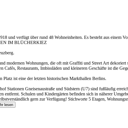
918 und verfügt über rund 48 Wohneinheiten. Es besteht aus einem Vor
 WOHNEN IM BLÜCHERKIEZ
euzberg.
 modernen Wohnungen, die oft mit Graffiti und Street Art dekoriert si
n Cafés, Restaurants, Imbissläden und kleineren Geschäfte ist die Geg
latz ist eine der letzten historischen Markthallen Berlins.
of Stationen Gneisenaustraße und Südstern (U7) sind fußläufig erreich
uten entfernt. Schulen und Kindergärten befinden sich in näherer Umge
elbstverständlich gern zur Verfügung! Stichworte 5 Etagen, Wohnungsn
hr lesen