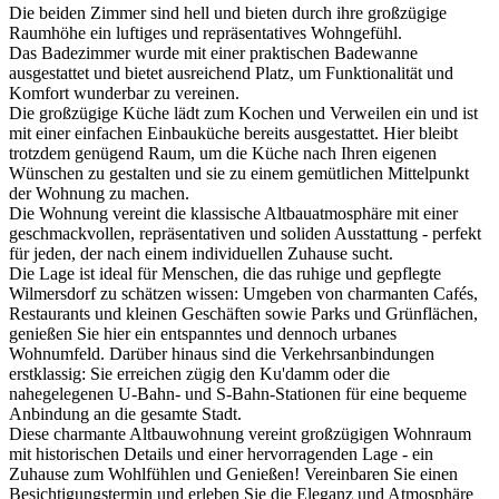
Die beiden Zimmer sind hell und bieten durch ihre großzügige
Raumhöhe ein luftiges und repräsentatives Wohngefühl.
Das Badezimmer wurde mit einer praktischen Badewanne
ausgestattet und bietet ausreichend Platz, um Funktionalität und
Komfort wunderbar zu vereinen.
Die großzügige Küche lädt zum Kochen und Verweilen ein und ist
mit einer einfachen Einbauküche bereits ausgestattet. Hier bleibt
trotzdem genügend Raum, um die Küche nach Ihren eigenen
Wünschen zu gestalten und sie zu einem gemütlichen Mittelpunkt
der Wohnung zu machen.
Die Wohnung vereint die klassische Altbauatmosphäre mit einer
geschmackvollen, repräsentativen und soliden Ausstattung - perfekt
für jeden, der nach einem individuellen Zuhause sucht.
Die Lage ist ideal für Menschen, die das ruhige und gepflegte
Wilmersdorf zu schätzen wissen: Umgeben von charmanten Cafés,
Restaurants und kleinen Geschäften sowie Parks und Grünflächen,
genießen Sie hier ein entspanntes und dennoch urbanes
Wohnumfeld. Darüber hinaus sind die Verkehrsanbindungen
erstklassig: Sie erreichen zügig den Ku'damm oder die
nahegelegenen U-Bahn- und S-Bahn-Stationen für eine bequeme
Anbindung an die gesamte Stadt.
Diese charmante Altbauwohnung vereint großzügigen Wohnraum
mit historischen Details und einer hervorragenden Lage - ein
Zuhause zum Wohlfühlen und Genießen! Vereinbaren Sie einen
Besichtigungstermin und erleben Sie die Eleganz und Atmosphäre