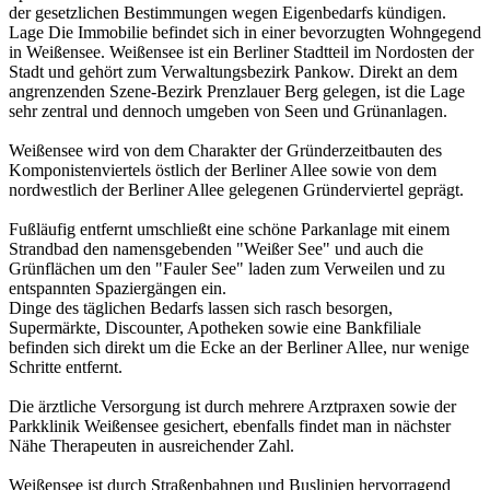
der gesetzlichen Bestimmungen wegen Eigenbedarfs kündigen.
Lage Die Immobilie befindet sich in einer bevorzugten Wohngegend
in Weißensee. Weißensee ist ein Berliner Stadtteil im Nordosten der
Stadt und gehört zum Verwaltungsbezirk Pankow. Direkt an dem
angrenzenden Szene-Bezirk Prenzlauer Berg gelegen, ist die Lage
sehr zentral und dennoch umgeben von Seen und Grünanlagen.
Weißensee wird von dem Charakter der Gründerzeitbauten des
Komponistenviertels östlich der Berliner Allee sowie von dem
nordwestlich der Berliner Allee gelegenen Gründerviertel geprägt.
Fußläufig entfernt umschließt eine schöne Parkanlage mit einem
Strandbad den namensgebenden "Weißer See" und auch die
Grünflächen um den "Fauler See" laden zum Verweilen und zu
entspannten Spaziergängen ein.
Dinge des täglichen Bedarfs lassen sich rasch besorgen,
Supermärkte, Discounter, Apotheken sowie eine Bankfiliale
befinden sich direkt um die Ecke an der Berliner Allee, nur wenige
Schritte entfernt.
Die ärztliche Versorgung ist durch mehrere Arztpraxen sowie der
Parkklinik Weißensee gesichert, ebenfalls findet man in nächster
Nähe Therapeuten in ausreichender Zahl.
Weißensee ist durch Straßenbahnen und Buslinien hervorragend