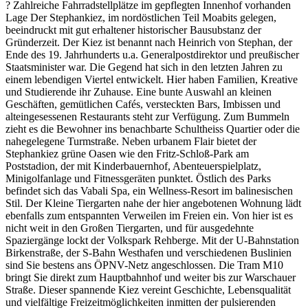
? Zahlreiche Fahrradstellplätze im gepflegten Innenhof vorhanden
Lage Der Stephankiez, im nordöstlichen Teil Moabits gelegen,
beeindruckt mit gut erhaltener historischer Bausubstanz der
Gründerzeit. Der Kiez ist benannt nach Heinrich von Stephan, der
Ende des 19. Jahrhunderts u.a. Generalpostdirektor und preußischer
Staatsminister war. Die Gegend hat sich in den letzten Jahren zu
einem lebendigen Viertel entwickelt. Hier haben Familien, Kreative
und Studierende ihr Zuhause. Eine bunte Auswahl an kleinen
Geschäften, gemütlichen Cafés, versteckten Bars, Imbissen und
alteingesessenen Restaurants steht zur Verfügung. Zum Bummeln
zieht es die Bewohner ins benachbarte Schultheiss Quartier oder die
nahegelegene Turmstraße. Neben urbanem Flair bietet der
Stephankiez grüne Oasen wie den Fritz-Schloß-Park am
Poststadion, der mit Kinderbauernhof, Abenteuerspielplatz,
Minigolfanlage und Fitnessgeräten punktet. Östlich des Parks
befindet sich das Vabali Spa, ein Wellness-Resort im balinesischen
Stil. Der Kleine Tiergarten nahe der hier angebotenen Wohnung lädt
ebenfalls zum entspannten Verweilen im Freien ein. Von hier ist es
nicht weit in den Großen Tiergarten, und für ausgedehnte
Spaziergänge lockt der Volkspark Rehberge. Mit der U-Bahnstation
Birkenstraße, der S-Bahn Westhafen und verschiedenen Buslinien
sind Sie bestens ans ÖPNV-Netz angeschlossen. Die Tram M10
bringt Sie direkt zum Hauptbahnhof und weiter bis zur Warschauer
Straße. Dieser spannende Kiez vereint Geschichte, Lebensqualität
und vielfältige Freizeitmöglichkeiten inmitten der pulsierenden