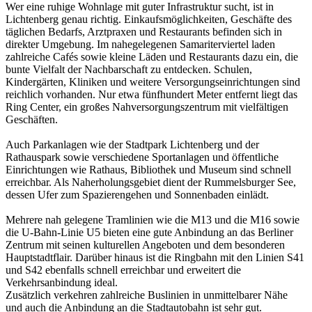
Wer eine ruhige Wohnlage mit guter Infrastruktur sucht, ist in
Lichtenberg genau richtig. Einkaufsmöglichkeiten, Geschäfte des
täglichen Bedarfs, Arztpraxen und Restaurants befinden sich in
direkter Umgebung. Im nahegelegenen Samariterviertel laden
zahlreiche Cafés sowie kleine Läden und Restaurants dazu ein, die
bunte Vielfalt der Nachbarschaft zu entdecken. Schulen,
Kindergärten, Kliniken und weitere Versorgungseinrichtungen sind
reichlich vorhanden. Nur etwa fünfhundert Meter entfernt liegt das
Ring Center, ein großes Nahversorgungszentrum mit vielfältigen
Geschäften.
Auch Parkanlagen wie der Stadtpark Lichtenberg und der
Rathauspark sowie verschiedene Sportanlagen und öffentliche
Einrichtungen wie Rathaus, Bibliothek und Museum sind schnell
erreichbar. Als Naherholungsgebiet dient der Rummelsburger See,
dessen Ufer zum Spazierengehen und Sonnenbaden einlädt.
Mehrere nah gelegene Tramlinien wie die M13 und die M16 sowie
die U-Bahn-Linie U5 bieten eine gute Anbindung an das Berliner
Zentrum mit seinen kulturellen Angeboten und dem besonderen
Hauptstadtflair. Darüber hinaus ist die Ringbahn mit den Linien S41
und S42 ebenfalls schnell erreichbar und erweitert die
Verkehrsanbindung ideal.
Zusätzlich verkehren zahlreiche Buslinien in unmittelbarer Nähe
und auch die Anbindung an die Stadtautobahn ist sehr gut.