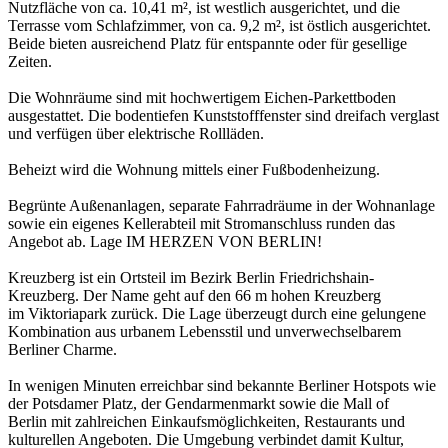
Nutzfläche von ca. 10,41 m², ist westlich ausgerichtet, und die
Terrasse vom Schlafzimmer, von ca. 9,2 m², ist östlich ausgerichtet.
Beide bieten ausreichend Platz für entspannte oder für gesellige
Zeiten.
Die Wohnräume sind mit hochwertigem Eichen-Parkettboden
ausgestattet. Die bodentiefen Kunststofffenster sind dreifach verglast
und verfügen über elektrische Rollläden.
Beheizt wird die Wohnung mittels einer Fußbodenheizung.
Begrünte Außenanlagen, separate Fahrradräume in der Wohnanlage
sowie ein eigenes Kellerabteil mit Stromanschluss runden das
Angebot ab. Lage IM HERZEN VON BERLIN!
Kreuzberg ist ein Ortsteil im Bezirk Berlin Friedrichshain-
Kreuzberg. Der Name geht auf den 66 m hohen Kreuzberg
im Viktoriapark zurück. Die Lage überzeugt durch eine gelungene
Kombination aus urbanem Lebensstil und unverwechselbarem
Berliner Charme.
In wenigen Minuten erreichbar sind bekannte Berliner Hotspots wie
der Potsdamer Platz, der Gendarmenmarkt sowie die Mall of
Berlin mit zahlreichen Einkaufsmöglichkeiten, Restaurants und
kulturellen Angeboten. Die Umgebung verbindet damit Kultur,