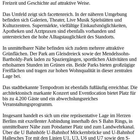
Freizeit und Geschichte auf attraktive Weise.
Das Umfeld zeigt sich facettenreich. In der näheren Umgebung
befinden sich Galerien, Theater, Live Musik Spielstätten und
Kulturzentren. Supermärkte, vielfältige Einkaufsmöglichkeiten,
Apotheken und Arztpraxen sind ebenfalls vorhanden und
unterstreichen die hohe Alltagstauglichkeit des Standorts.
In unmittelbarer Nähe befinden sich zudem mehrere attraktive
Grünflächen. Der Park am Gleisdreieck sowie der Mendelssohn-
Bartholdy-Park laden zu Spaziergängen, sportlichen Aktivitäten und
erholsamen Stunden im Grünen ein. Beide Parks bieten großzügige
Freiflächen und tragen zur hohen Wohnqualität in dieser zentralen
Lage bei.
Das stadtbekannte Tempodrom ist ebenfalls fußläufig erreichbar. Die
architektonisch markante Konzert und Eventlocation bietet Platz für
bis zu 4.200 Gäste und ein abwechslungsreiches
Veranstaltungsprogramm.
Insgesamt handelt es sich um eine repräsentative Lage im Herzen
Berlins mit exzellenter Anbindung innerhalb des S Bahn Rings, in
unmittelbarer Nähe zum Potsdamer Platz und zum Landwehrkanal.
Über die U Bahnhöfe U-Bahnhof Möckernbrücke und U-Bahnhof
Hallesches Tor mit den Linien U1, U3, U6 und U7 sowie den S-