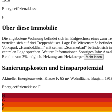
1918
Energieeffizienzklasse
F
Über diese Immobilie
Die angebotene Wohnung befindet sich im Erdgeschoss eines zum Teil
verteilen sich auf drei Treppenhäuser. Lage Die Wiesenstraße befind
Volkspark „Humboldthain“ mit seinem „Sommerbad“ befindet sich in g
zentralen Lage sprechen. Weitere Informationen Sonstiges Info: Anza
Rendite von 3% möglich. Heizungsart: Heizkoerper
Mehr lesen
Sanierungskosten und Einsparpotenzial
Aktueller Energieausweis: Klasse F, 65 m² Wohnfläche, Baujahr 1918.
Energieeffizienzklasse F
H
G
F
E