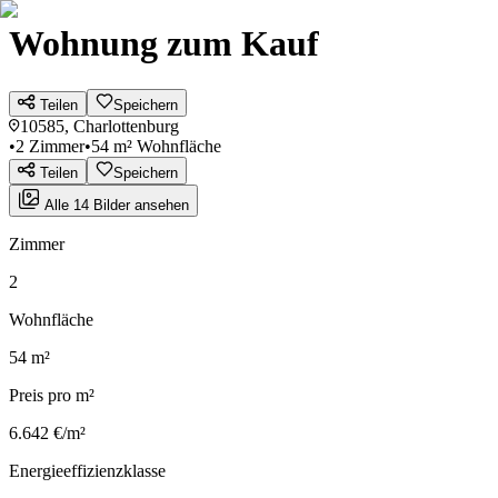
Wohnung zum Kauf
Teilen
Speichern
10585, Charlottenburg
•
2 Zimmer
•
54 m² Wohnfläche
Teilen
Speichern
Alle 14 Bilder ansehen
Zimmer
2
Wohnfläche
54 m²
Preis pro m²
6.642 €/m²
Energieeffizienzklasse