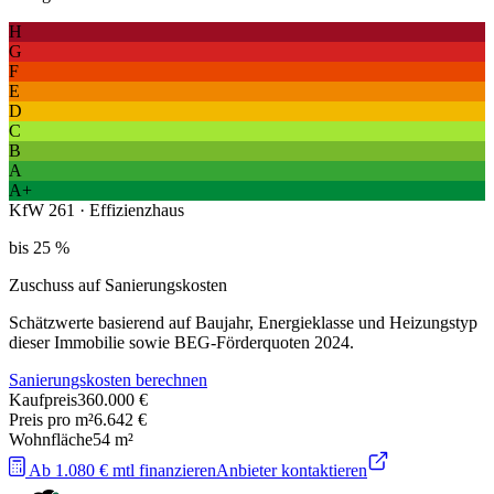
H
G
F
E
D
C
B
A
A+
KfW 261 · Effizienzhaus
bis 25 %
Zuschuss auf Sanierungskosten
Schätzwerte basierend auf Baujahr, Energieklasse und Heizungstyp
dieser Immobilie sowie BEG-Förderquoten 2024.
Sanierungskosten berechnen
Kaufpreis
360.000 €
Preis pro m²
6.642 €
Wohnfläche
54
m²
Ab 1.080 € mtl finanzieren
Anbieter kontaktieren