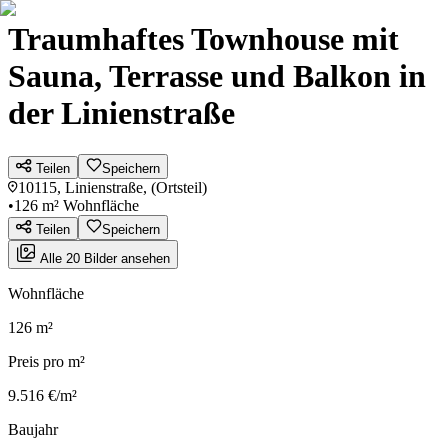
Traumhaftes Townhouse mit
Sauna, Terrasse und Balkon in
der Linienstraße
Teilen
Speichern
10115, Linienstraße, (Ortsteil)
•
126 m² Wohnfläche
Teilen
Speichern
Alle 20 Bilder ansehen
Wohnfläche
126 m²
Preis pro m²
9.516 €/m²
Baujahr