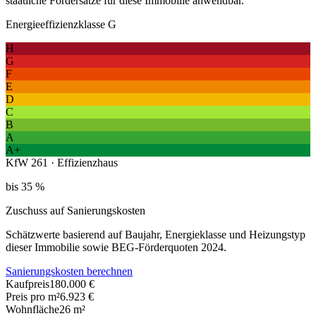
staatliche Fördersätze für diese Immobilie anwendbar.
Energieeffizienzklasse G
H
G
F
E
D
C
B
A
A+
KfW 261 · Effizienzhaus
bis 35 %
Zuschuss auf Sanierungskosten
Schätzwerte basierend auf Baujahr, Energieklasse und Heizungstyp
dieser Immobilie sowie BEG-Förderquoten 2024.
Sanierungskosten berechnen
Kaufpreis
180.000 €
Preis pro m²
6.923 €
Wohnfläche
26
m²