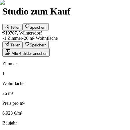
Studio zum Kauf
Teilen
Speichern
10707, Wilmersdorf
•
1 Zimmer
•
26 m² Wohnfläche
Teilen
Speichern
Alle 4 Bilder ansehen
Zimmer
1
Wohnfläche
26 m²
Preis pro m²
6.923 €/m²
Baujahr