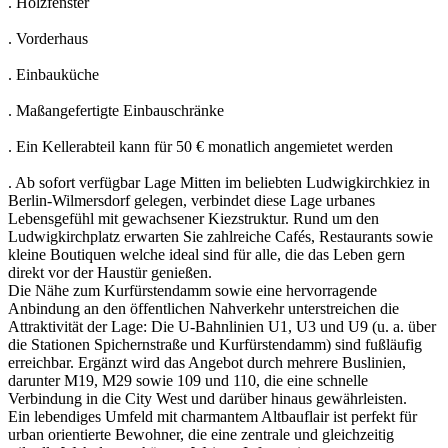
. Holzfenster
. Vorderhaus
. Einbauküche
. Maßangefertigte Einbauschränke
. Ein Kellerabteil kann für 50 € monatlich angemietet werden
. Ab sofort verfügbar Lage Mitten im beliebten Ludwigkirchkiez in
Berlin-Wilmersdorf gelegen, verbindet diese Lage urbanes
Lebensgefühl mit gewachsener Kiezstruktur. Rund um den
Ludwigkirchplatz erwarten Sie zahlreiche Cafés, Restaurants sowie
kleine Boutiquen welche ideal sind für alle, die das Leben gern
direkt vor der Haustür genießen.
Die Nähe zum Kurfürstendamm sowie eine hervorragende
Anbindung an den öffentlichen Nahverkehr unterstreichen die
Attraktivität der Lage: Die U-Bahnlinien U1, U3 und U9 (u. a. über
die Stationen Spichernstraße und Kurfürstendamm) sind fußläufig
erreichbar. Ergänzt wird das Angebot durch mehrere Buslinien,
darunter M19, M29 sowie 109 und 110, die eine schnelle
Verbindung in die City West und darüber hinaus gewährleisten.
Ein lebendiges Umfeld mit charmantem Altbauflair ist perfekt für
urban orientierte Bewohner, die eine zentrale und gleichzeitig