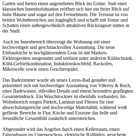
Garten und bieten einen angenehmen Blick ins Grüne. Statt einer
klassischen Innenhofsituation eröffnet sich hier ein freier Blick auf
hohe Bäume und sogar auf den Fernsehturm. Die Terrasse ist von
beiden Wohnbereichen aus zugänglich und schafft mit Sonne und
Schatten einen außergewöhnlich attraktiven Rückzugsort mitten in
der Stadt.
Auch im Innenbereich überzeugt die Wohnung mit einer
hochwertigen und geschmackvollen Ausstattung. Die neue
Einbauküche in hochglänzendem Grau ist mit Marken-
Elektrogeräten ausgestattet und umfasst unter anderem Kühlschrank,
Kühl-Gefrierkombination, Induktionskochfeld, Backofen,
Mikrowelle sowie einen Geschirrspüler.
Das Badezimmer wurde als neues Luxus-Bad gestaltet und
präsentiert sich mit hochwertiger Ausstattung von Villeroy & Boch,
einer Badewanne, stilvollen Details und einem besonders gepflegten
Gesamteindruck. Ein Waschtrockner ist ebenfalls vorhanden. Im
Wohnbereich sorgen Parkett, Laminat und Fliesen für eine
abwechslungsreiche und hochwertige Materialität, während weiß
geflieste Bereiche in Flur, Küche und Esszone das helle und
freundliche Gesamtbild zusätzlich unterstreichen.
Abgerundet wird das Angebot durch einen Kellerraum, einen
Fahrradraum im Untergeschoss, elektrische Rollläden, gesicherte