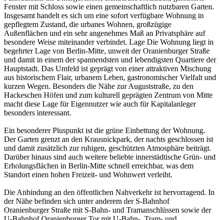
Fenster mit Schloss sowie einen gemeinschaftlich nutzbaren Garten.
Insgesamt handelt es sich um eine sofort verfügbare Wohnung in
gepflegtem Zustand, die urbanes Wohnen, großzügige
Außenflächen und ein sehr angenehmes Maß an Privatsphäre auf
besondere Weise miteinander verbindet. Lage Die Wohnung liegt in
begehrter Lage von Berlin-Mitte, unweit der Oranienburger Straße
und damit in einem der spannendsten und lebendigsten Quartiere der
Hauptstadt. Das Umfeld ist geprägt von einer attraktiven Mischung
aus historischem Flair, urbanem Leben, gastronomischer Vielfalt und
kurzen Wegen. Besonders die Nähe zur Auguststraße, zu den
Hackeschen Höfen und zum kulturell geprägten Zentrum von Mitte
macht diese Lage für Eigennutzer wie auch für Kapitalanleger
besonders interessant.
Ein besonderer Pluspunkt ist die grüne Einbettung der Wohnung.
Der Garten grenzt an den Krausnickpark, der nachts geschlossen ist
und damit zusätzlich zur ruhigen, geschützten Atmosphäre beiträgt.
Darüber hinaus sind auch weitere beliebte innerstädtische Grün- und
Erholungsflächen in Berlin-Mitte schnell erreichbar, was dem
Standort einen hohen Freizeit- und Wohnwert verleiht.
Die Anbindung an den öffentlichen Nahverkehr ist hervorragend. In
der Nähe befinden sich unter anderem der S-Bahnhof
Oranienburger Straße mit S-Bahn- und Tramanschlüssen sowie der
U-Bahnhof Oranienburger Tor mit U-Bahn-, Tram- und