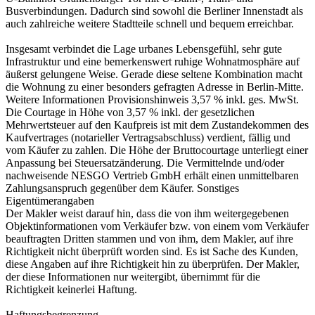
Busverbindungen. Dadurch sind sowohl die Berliner Innenstadt als
auch zahlreiche weitere Stadtteile schnell und bequem erreichbar.
Insgesamt verbindet die Lage urbanes Lebensgefühl, sehr gute
Infrastruktur und eine bemerkenswert ruhige Wohnatmosphäre auf
äußerst gelungene Weise. Gerade diese seltene Kombination macht
die Wohnung zu einer besonders gefragten Adresse in Berlin-Mitte.
Weitere Informationen Provisionshinweis 3,57 % inkl. ges. MwSt.
Die Courtage in Höhe von 3,57 % inkl. der gesetzlichen
Mehrwertsteuer auf den Kaufpreis ist mit dem Zustandekommen des
Kaufvertrages (notarieller Vertragsabschluss) verdient, fällig und
vom Käufer zu zahlen. Die Höhe der Bruttocourtage unterliegt einer
Anpassung bei Steuersatzänderung. Die Vermittelnde und/oder
nachweisende NESGO Vertrieb GmbH erhält einen unmittelbaren
Zahlungsanspruch gegenüber dem Käufer. Sonstiges
Eigentümerangaben
Der Makler weist darauf hin, dass die von ihm weitergegebenen
Objektinformationen vom Verkäufer bzw. von einem vom Verkäufer
beauftragten Dritten stammen und von ihm, dem Makler, auf ihre
Richtigkeit nicht überprüft worden sind. Es ist Sache des Kunden,
diese Angaben auf ihre Richtigkeit hin zu überprüfen. Der Makler,
der diese Informationen nur weitergibt, übernimmt für die
Richtigkeit keinerlei Haftung.
Haftungsbegrenzung