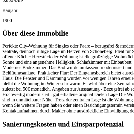
5.850 €/m²
Baujahr
1900
Über diese Immobilie
Perfekte City-Wohnung für Singles oder Paare – bezugsfrei & modern
zentrale, dennoch ruhige Lage im Herzen von Schöneberg. Ideal für 
offener Küche: Herzstück der Wohnung ist die großzügige Wohnküche
Sonne und eine angenehme Helligkeit. Schlafzimmer mit Einbaubett: 
Modernes Badezimmer: Das Bad wurde umfassend modernisiert und v
Belüftungsanlage. Praktisch­er Flur: Der Eingangsbereich bietet ausr
Haus: Die Fenster und Dämmung wurden vor wenigen Jahren erneuert
bleibt die Wohnung im Winter sehr warm. Es wird über eine Zentralhei
zuletzt bei 50€ monatlich. Angaben zur Ausstattung - Bezugsfrei ab 
Hochwertig modernisiert - gut erhaltene original Dielen Lage Die 
sind in unmittelbarer Nähe. Trotz der zentralen Lage ist die Wohnung
wenn Sie weitere Fragen haben oder einen Besichtigungstermi
Kontaktaufnahmen durch Makler ohne ausdrückliche Einwilligung de
Sanierungskosten und Einsparpotenzial