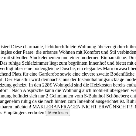
isiert Diese charmante, lichtdurchflutete Wohnung überzeugt durch ih
Singles oder Paare, die urbanes Wohnen mit Komfort und Stil verbind
 mit stilvollen Stuckelementen und einer modernen Einbauküche. Dur
Das ruhige Schlafzimmer liegt zum begrünten Innenhof und bietet mit
erfügt über eine bodengleiche Dusche, ein elegantes Marmorwaschb
eichend Platz für eine Garderobe sowie eine clevere zweite Bodenfläch
. Der Hausflur wird demnächst aus der Instandhaltungsrücklage mode
zung geheizt. In den 228€ Wohngeld sind die Heizkosten bereits enthal
sofort - Nach Absprache kann die Wohnung auch möbliert übergeben wer
Wohnung befindet sich nur 2 Gehminuten vom S-Bahnhof Schöneberg ent
 angenehm ruhig da sie nach hinten zum Innenhof ausgerichtet ist. Ruhi
n vereinbaren möchten! MAKLERANFRAGEN NICHT ERWÜNSCHT!!! Mak
s Empfängers verboten!
Mehr lesen