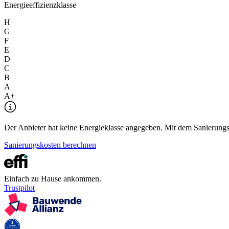
Energieeffizienzklasse
H
G
F
E
D
C
B
A
A+
Der Anbieter hat keine Energieklasse angegeben. Mit dem Sanierungsre
Sanierungskosten berechnen
Einfach zu Hause ankommen.
Trustpilot