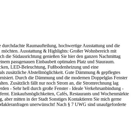
re durchdachte Raumaufteilung, hochwertige Ausstattung und die
en möchten. Ausstattung & Highlights: Großer Wohnbereich mit
ch die Südausrichtung genießen Sie hier den ganzen Nachmittag
 einem passgenauen Einbaubett optimalen Platz und Stauraum.
ecken, LED-Beleuchtung, Fußbodenheizung und eine
e als zusätzliche Abstellmöglichkeit. Gute Dämmung & gepflegtes
rnisiert. Durch die Dämmung und die modernen Doppelglas Fenster
ten. Zusätzlich fällt nur noch Strom an, die Stromrechnung lag
den - Sehr hell durch große Fenster - Ideale Verkehrsanbindung -
fernt. Einkaufsmöglichkeiten, Cafés, Restaurants und Wochenmärkte
g, aber mitten in der Stadt Sonstiges Kontaktieren Sie mich gerne
leranfragen unerwünscht! Nach § 7 UWG sind unaufgeforderte