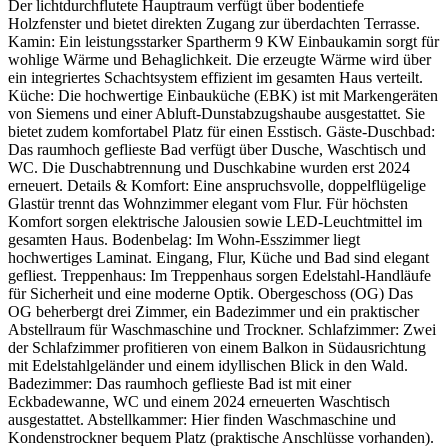
Der lichtdurchflutete Hauptraum verfügt über bodentiefe
Holzfenster und bietet direkten Zugang zur überdachten Terrasse.
Kamin: Ein leistungsstarker Spartherm 9 KW Einbaukamin sorgt für
wohlige Wärme und Behaglichkeit. Die erzeugte Wärme wird über
ein integriertes Schachtsystem effizient im gesamten Haus verteilt.
Küche: Die hochwertige Einbauküche (EBK) ist mit Markengeräten
von Siemens und einer Abluft-Dunstabzugshaube ausgestattet. Sie
bietet zudem komfortabel Platz für einen Esstisch. Gäste-Duschbad:
Das raumhoch geflieste Bad verfügt über Dusche, Waschtisch und
WC. Die Duschabtrennung und Duschkabine wurden erst 2024
erneuert. Details & Komfort: Eine anspruchsvolle, doppelflügelige
Glastür trennt das Wohnzimmer elegant vom Flur. Für höchsten
Komfort sorgen elektrische Jalousien sowie LED-Leuchtmittel im
gesamten Haus. Bodenbelag: Im Wohn-Esszimmer liegt
hochwertiges Laminat. Eingang, Flur, Küche und Bad sind elegant
gefliest. Treppenhaus: Im Treppenhaus sorgen Edelstahl-Handläufe
für Sicherheit und eine moderne Optik. Obergeschoss (OG) Das
OG beherbergt drei Zimmer, ein Badezimmer und ein praktischer
Abstellraum für Waschmaschine und Trockner. Schlafzimmer: Zwei
der Schlafzimmer profitieren von einem Balkon in Südausrichtung
mit Edelstahlgeländer und einem idyllischen Blick in den Wald.
Badezimmer: Das raumhoch geflieste Bad ist mit einer
Eckbadewanne, WC und einem 2024 erneuerten Waschtisch
ausgestattet. Abstellkammer: Hier finden Waschmaschine und
Kondenstrockner bequem Platz (praktische Anschlüsse vorhanden).