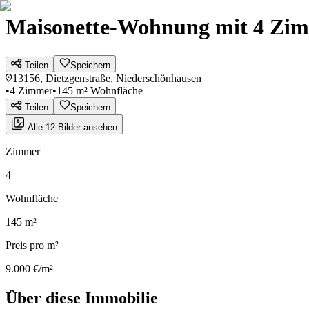
Maisonette-Wohnung mit 4 Zim
Teilen
Speichern
13156, Dietzgenstraße, Niederschönhausen
•
4 Zimmer
•
145 m² Wohnfläche
Teilen
Speichern
Alle 12 Bilder ansehen
Zimmer
4
Wohnfläche
145 m²
Preis pro m²
9.000 €/m²
Über diese Immobilie