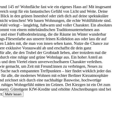
 rund 145 m² Wohnfläche fast wie ein eigenes Haus an! Mit insgesamt
reich sorgt für ein fantastisches Gefühl von Licht und Weite. Deine
Blick in den grünen Innenhof oder zieh dich auf deine spektakuläre
r nicht wünschen! Wir bauen Wohnungen, die echte Wohlfühlorte sind.
ahl verlegt – langlebig, fußwarm und voller Charakter. Ein absolutes
 kommt von einem mittelständischen Traditionsunternehmen aus
e und einer Fußbodenheizung, die die Räume im Winter wunderbar
-Fliesenfarbe aus unserer feinen Kollektion aus oder lass dir auf
len Läden mit, die man von innen sehen kann. Nutze die Chance zur
re exklusive Vorauswahl ab und erschaffst dir dein ganz
 alle, die den Trubel der Großstadt lieben, aber trotzdem mal die
s durch eine ruhige und grüne Wohnlage aus. Ein hoher Anteil an
n und dem Viertel einen unverwechselbaren Charakter verleihen.
 wie gemacht, um Zeit mit Freund:innen zu verbringen, Neues zu
r Suche nach entspannten Treffpunkten – hier findet wirklich jeder das
 für alle, die modernes Wohnen mit echter Berliner Kiezatmosphäre
und zeichnet sich durch eine nachhaltige Bauweise, hochwertige
n ruhiges Wohngefühl mitten im Grünen. Det Kiezgen ist ein Ort zum
Bauen). Günstigere KfW-Kredite und erhöhte Abschreibungen sind bei
r.
Mehr lesen