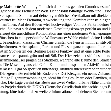
ge Maisonette-Wohnung fühlt sich dank ihres genialen Grundrisses auf
eschoss alle Freiheit der Welt. Der absolut loftartige Wohn- und Essbe
e entspannte Stunden auf deinem gemütlichen Westbalkon mit direktem 
gestattet ist. Mehr Freiraum, Abwechslung und Komfort kannste dir ga
ch anfühlen. Auf den Böden wird hochwertiges Vollholz-Parkett deiner W
nküche. Sie passt sich dem modernen Gestaltungskonzept perfekt an und
ma sorgt die unsichtbare Kombination aus einer modernen Wärmepump
chen in eine persönliche Wellnessoase: Wähle einfach deine Lieblings
esonderen, klassischen Charme bringen die Fenster mit ihren stilvol
fronten, Arbeitsplatten, Parkett und Fliesen ganz entspannt über unse
im Südwesten des Berliner Bezirks Pankow und ist eine echte Perle für
harme – entspannt, grün und mit Stil. Der Kiez zeichnet sich besonder
hrfamilienhäuser prägen das Stadtbild, während alte Bäume den Straße
n: Die Mischung aus viel Grün, Kultur und entspannten Aktivitäten ist
lassen. Egal ob sportlich unterwegs, kulturell interessiert oder auf de
Dietzgenstraße entsteht bis Ende 2028 Det Kiezgen: ein neues Zuhause
lfältige Eigentumswohnungen, ideal für Singles, Paare oder Familien, 
che. Die Lage vereint das Beste aus zwei Welten: urbane Nähe und ei
das Projekt durch die DGNB (Deutsche Gesellschaft für nachhaltiges 
ung, bitte hole dir dazu weitere Informationen bei deinem Steuerberate