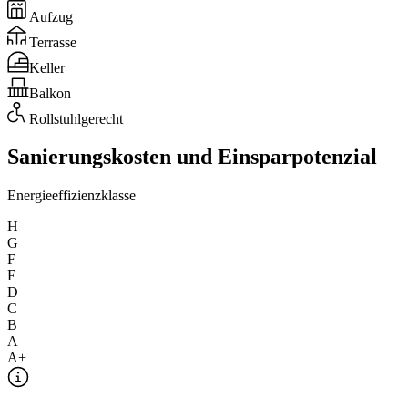
Aufzug
Terrasse
Keller
Balkon
Rollstuhlgerecht
Sanierungskosten und Einsparpotenzial
Energieeffizienzklasse
H
G
F
E
D
C
B
A
A+