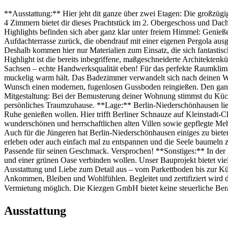
**Ausstattung:** Hier jeht dit ganze über zwei Etagen: Die großzügi
4 Zimmern bietet dir dieses Prachtstück im 2. Obergeschoss und Dachg
Highlights befinden sich aber ganz klar unter freiem Himmel: Genieß
Aufdachterrasse zurück, die obendrauf mit einer eigenen Pergola aus
Deshalb kommen hier nur Materialien zum Einsatz, die sich fantastis
Highlight ist die bereits inbegriffene, maßgeschneiderte Architekte
Sachsen – echte Handwerksqualität eben! Für das perfekte Raumkli
muckelig warm hält. Das Badezimmer verwandelt sich nach deinen Wüns
Wunsch einen modernen, fugenlosen Gussboden reingießen. Den ganz b
Mitgestaltung: Bei der Bemusterung deiner Wohnung stimmst du Küchen
persönliches Traumzuhause. **Lage:** Berlin-Niederschönhausen liegt 
Ruhe genießen wollen. Hier trifft Berliner Schnauze auf Kleinstadt-C
wunderschönen und herrschaftlichen alten Villen sowie gepflegte Me
Auch für die Jüngeren hat Berlin-Niederschönhausen einiges zu biete
erleben oder auch einfach mal zu entspannen und die Seele baumeln zu 
Passende für seinen Geschmack. Versprochen! **Sonstiges:** In der 
und einer grünen Oase verbinden wollen. Unser Bauprojekt bietet vie
Ausstattung und Liebe zum Detail aus – vom Parkettboden bis zur Kü
Ankommen, Bleiben und Wohlfühlen. Begleitet und zertifiziert wird 
Vermietung möglich. Die Kiezgen GmbH bietet keine steuerliche Berat
Ausstattung