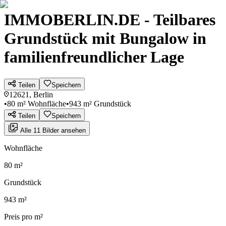
IMMOBERLIN.DE - Teilbares
Grundstück mit Bungalow in
familienfreundlicher Lage
Teilen
Speichern
12621, Berlin
•
80 m² Wohnfläche
•
943 m² Grundstück
Teilen
Speichern
Alle 11 Bilder ansehen
Wohnfläche
80 m²
Grundstück
943 m²
Preis pro m²