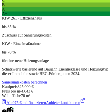
C
B
A
A+
KfW 261 · Effizienzhaus
bis 35 %
Zuschuss auf Sanierungskosten
KfW · Einzelmaßnahme
bis 70 %
für eine neue Heizungsanlage
Schätzwerte basierend auf Baujahr, Energieklasse und Heizungstyp
dieser Immobilie sowie BEG-Förderquoten 2024.
Sanierungskosten berechnen
Kaufpreis
325.000 €
Preis pro m²
4.643 €
Wohnfläche
70
m²
Ab 975 € mtl finanzieren
Anbieter kontaktieren