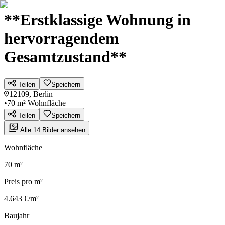
**Erstklassige Wohnung in
hervorragendem
Gesamtzustand**
Teilen
Speichern
12109, Berlin
•
70 m² Wohnfläche
Teilen
Speichern
Alle 14 Bilder ansehen
Wohnfläche
70 m²
Preis pro m²
4.643 €/m²
Baujahr