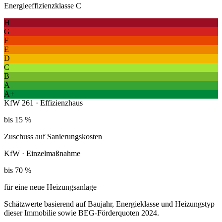
Energieeffizienzklasse C
H
G
F
E
D
C
B
A
A+
KfW 261 · Effizienzhaus
bis 15 %
Zuschuss auf Sanierungskosten
KfW · Einzelmaßnahme
bis 70 %
für eine neue Heizungsanlage
Schätzwerte basierend auf Baujahr, Energieklasse und Heizungstyp
dieser Immobilie sowie BEG-Förderquoten 2024.