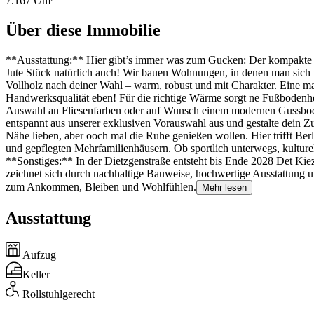
7.167 €/m²
Über diese Immobilie
**Ausstattung:** Hier gibt’s immer was zum Gucken: Der kompakte Grun
Jute Stück natürlich auch! Wir bauen Wohnungen, in denen man sich v
Vollholz nach deiner Wahl – warm, robust und mit Charakter. Eine maß
Handwerksqualität eben! Für die richtige Wärme sorgt ne Fußbodenhe
Auswahl an Fliesenfarben oder auf Wunsch einem modernen Gussboden
entspannt aus unserer exklusiven Vorauswahl aus und gestalte dein Zu
Nähe lieben, aber ooch mal die Ruhe genießen wollen. Hier trifft Ber
und gepflegten Mehrfamilienhäusern. Ob sportlich unterwegs, kulturel
**Sonstiges:** In der Dietzgenstraße entsteht bis Ende 2028 Det Ki
zeichnet sich durch nachhaltige Bauweise, hochwertige Ausstattung u
zum Ankommen, Bleiben und Wohlfühlen.
Mehr lesen
Ausstattung
Aufzug
Keller
Rollstuhlgerecht