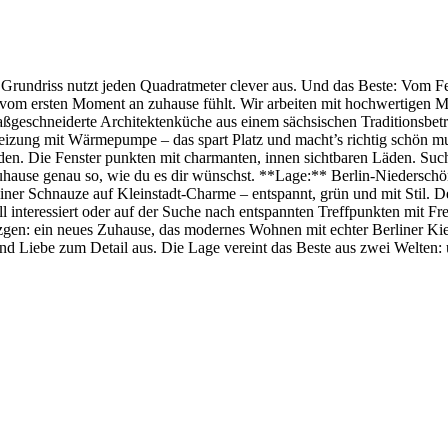
driss nutzt jeden Quadratmeter clever aus. Und das Beste: Vom Fenster
om ersten Moment an zuhause fühlt. Wir arbeiten mit hochwertigen Mate
geschneiderte Architektenküche aus einem sächsischen Traditionsbetrieb
izung mit Wärmepumpe – das spart Platz und macht’s richtig schön mu
. Die Fenster punkten mit charmanten, innen sichtbaren Läden. Such 
hause genau so, wie du es dir wünschst. **Lage:** Berlin-Niederschönh
liner Schnauze auf Kleinstadt-Charme – entspannt, grün und mit Stil. De
l interessiert oder auf der Suche nach entspannten Treffpunkten mit Fr
ezgen: ein neues Zuhause, das modernes Wohnen mit echter Berliner K
nd Liebe zum Detail aus. Die Lage vereint das Beste aus zwei Welten: