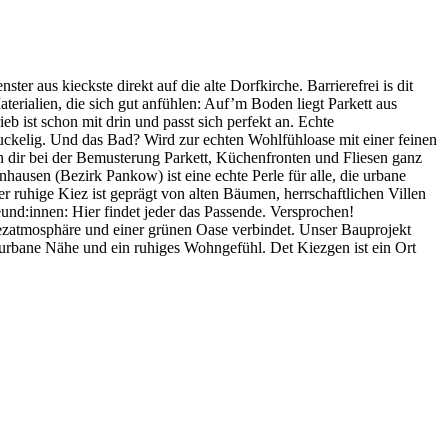
 aus kieckste direkt auf die alte Dorfkirche. Barrierefrei is dit
rialien, die sich gut anfühlen: Auf’m Boden liegt Parkett aus
 ist schon mit drin und passt sich perfekt an. Echte
ckelig. Und das Bad? Wird zur echten Wohlfühloase mit einer feinen
dir bei der Bemusterung Parkett, Küchenfronten und Fliesen ganz
ausen (Bezirk Pankow) ist eine echte Perle für alle, die urbane
r ruhige Kiez ist geprägt von alten Bäumen, herrschaftlichen Villen
eund:innen: Hier findet jeder das Passende. Versprochen!
iezatmosphäre und einer grünen Oase verbindet. Unser Bauprojekt
 urbane Nähe und ein ruhiges Wohngefühl. Det Kiezgen ist ein Ort