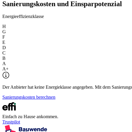
Sanierungskosten und Einsparpotenzial
Energieeffizienzklasse
H
G
F
E
D
C
B
A
A+
Der Anbieter hat keine Energieklasse angegeben. Mit dem Sanierungsre
Sanierungskosten berechnen
Einfach zu Hause ankommen.
Trustpilot