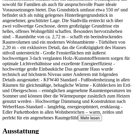
sowohl für Familien als auch für anspruchsvolle Paare ideale
Voraussetzungen bietet. Das Grundstück umfasst etwa 550 m² und
befindet sich als ruhig gelegenes Hinterliegergrundstück in
angenehmer, geschützter Lage. Die Stadtvilla erstreckt sich über
zwei vollwertige Geschosse, deren großzügige Grundrisse ein
helles, offenes Wohngefühl schaffen. Besonders hervorzuheben
sind: - Raumhöhe von ca. 2,72 m – schafft ein beeindruckendes
Raumvolumen und ein modernes Wohnambiente - Türhöhen von
2,20 m – ein exklusives Detail, das die Großzügigkeit des Hauses
stilvoll unterstreicht - Große Fensterflächen mit äußerst
hochwertigen 3-fach verglasten Holz-/Kunststofffenstern sorgen für
optimale Lichtverhältnisse und exzellente Energieeffizienz -
hochwertige große Einbauküche Das gesamte Haus wurde
technisch auf höchstem Niveau unter Anderem mit folgenden
Details ausgestattet: - KFW40 Standard - Fußbodenheizung in allen
Räumen für gleichmäßige, behagliche Wärme - Kühldecken im Erd-
und Obergeschoss – ermöglichen angenehme Raumtemperaturen im
Sommer und können über die Wärmepumpe zusätzlich zum Heizen
genutzt werden - Hochwertige Dämmung und Konstruktion nach
WeberHaus-Standard – langlebig, energieoptimiert, erstklassig -
Edler Parkettboden in allen Wohnbereichen – warm, zeitlos und
perfekt für ein angenehmes Raumgefühl
Mehr lesen
Ausstattung