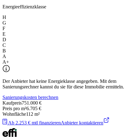
Energieeffizienzklasse
H
G
F
E
D
C
B
A
A+
Der Anbieter hat keine Energieklasse angegeben. Mit dem
Sanierungsrechner kannst du sie für diese Immobilie ermitteln.
Sanierungskosten berechnen
Kaufpreis
751.000 €
Preis pro m²
6.705 €
Wohnfläche
112
m²
Ab 2.253 € mtl finanzieren
Anbieter kontaktieren