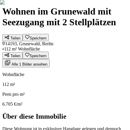
Wohnen im Grunewald mit
Seezugang mit 2 Stellplätzen
Teilen
Speichern
14193, Grunewald, Berlin
•
112 m² Wohnfläche
Teilen
Speichern
Alle 1 Bilder ansehen
Wohnfläche
112 m²
Preis pro m²
6.705 €/m²
Über diese Immobilie
Diese Wohnung ist in exklusiver Hanglage gelegen und dennoch