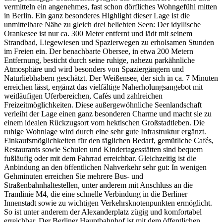
vermitteln ein angenehmes, fast schon dörfliches Wohngefühl mitten
in Berlin. Ein ganz besonderes Highlight dieser Lage ist die
unmittelbare Nähe zu gleich drei beliebten Seen: Der idyllische
Orankesee ist nur ca. 300 Meter entfernt und lädt mit seinem
Strandbad, Liegewiesen und Spazierwegen zu erholsamen Stunden
im Freien ein. Der benachbarte Obersee, in etwa 200 Metern
Entfernung, besticht durch seine ruhige, nahezu parkähnliche
Atmosphäre und wird besonders von Spaziergängern und
Naturliebhabern geschätzt. Der Weißensee, der sich in ca. 7 Minuten
erreichen lässt, ergänzt das vielfältige Naherholungsangebot mit
weitläufigen Uferbereichen, Cafés und zahlreichen
Freizeitmöglichkeiten. Diese außergewöhnliche Seenlandschaft
verleiht der Lage einen ganz besonderen Charme und macht sie zu
einem idealen Rückzugsort vom hektischen Großstadtleben. Die
ruhige Wohnlage wird durch eine sehr gute Infrastruktur ergänzt.
Einkaufsmöglichkeiten für den täglichen Bedarf, gemütliche Cafés,
Restaurants sowie Schulen und Kindertagesstätten sind bequem
fußläufig oder mit dem Fahrrad erreichbar. Gleichzeitig ist die
Anbindung an den öffentlichen Nahverkehr sehr gut: In wenigen
Gehminuten erreichen Sie mehrere Bus- und
Straßenbahnhaltestellen, unter anderem mit Anschluss an die
Tramlinie M4, die eine schnelle Verbindung in die Berliner
Innenstadt sowie zu wichtigen Verkehrsknotenpunkten ermöglicht.
So ist unter anderem der Alexanderplatz zügig und komfortabel
erreichbar. Der Berliner Hauptbahnhof ist mit dem öffentlichen