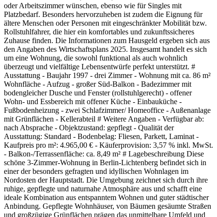
oder Arbeitszimmer wünschen, ebenso wie für Singles mit
Platzbedarf. Besonders hervorzuheben ist zudem die Eignung für
ältere Menschen oder Personen mit eingeschränkter Mobilität bzw.
Rollstuhlfahrer, die hier ein komfortables und zukunftssicheres
Zuhause finden. Die Informationen zum Hausgeld ergeben sich aus
den Angaben des Wirtschaftsplans 2025. Insgesamt handelt es sich
um eine Wohnung, die sowohl funktional als auch wohnlich
überzeugt und vielfältige Lebensentwürfe perfekt unterstützt. #
Ausstattung - Baujahr 1997 - drei Zimmer - Wohnung mit ca. 86 m²
Wohnfläche - Aufzug - großer Süd-Balkon - Badezimmer mit
bodengleicher Dusche und Fenster (rollstuhlgerecht) - offener
Wohn‑ und Essbereich mit offener Küche - Einbauküche -
Fußbodenheizung - zwei Schlafzimmer/ Homeoffice - Außenanlage
mit Grünflächen - Kellerabteil # Weitere Angaben - Verfügbar ab:
nach Absprache - Objektzustand: gepflegt - Qualität der
Ausstattung: Standard - Bodenbelag: Fliesen, Parkett, Laminat -
Kaufpreis pro m²: 4.965,00 € - Käuferprovision: 3,57 % inkl. MwSt.
- Balkon-/Terrassenfläche: ca. 8,49 m² # Lagebeschreibung Diese
schöne 3-Zimmer-Wohnung in Berlin-Lichtenberg befindet sich in
einer der besonders gefragten und idyllischen Wohnlagen im
Nordosten der Hauptstadt. Die Umgebung zeichnet sich durch ihre
ruhige, gepflegte und naturnahe Atmosphäre aus und schafft eine
ideale Kombination aus entspanntem Wohnen und guter städtischer
Anbindung. Gepflegte Wohnhäuser, von Bäumen gesäumte Straßen
und großzügige Grünflächen prägen das unmittelbare Umfeld und