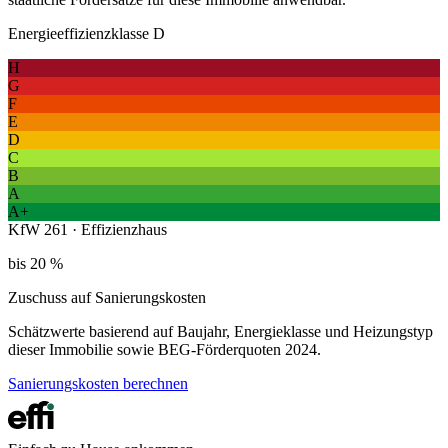
Energieeffizienzklasse D
H
G
F
E
D
C
B
A
A+
KfW 261 · Effizienzhaus
bis 20 %
Zuschuss auf Sanierungskosten
Schätzwerte basierend auf Baujahr, Energieklasse und Heizungstyp
dieser Immobilie sowie BEG-Förderquoten 2024.
Sanierungskosten berechnen