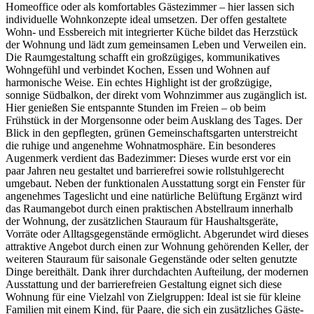
Homeoffice oder als komfortables Gästezimmer – hier lassen sich
individuelle Wohnkonzepte ideal umsetzen. Der offen gestaltete
Wohn- und Essbereich mit integrierter Küche bildet das Herzstück
der Wohnung und lädt zum gemeinsamen Leben und Verweilen ein.
Die Raumgestaltung schafft ein großzügiges, kommunikatives
Wohngefühl und verbindet Kochen, Essen und Wohnen auf
harmonische Weise. Ein echtes Highlight ist der großzügige,
sonnige Südbalkon, der direkt vom Wohnzimmer aus zugänglich ist.
Hier genießen Sie entspannte Stunden im Freien – ob beim
Frühstück in der Morgensonne oder beim Ausklang des Tages. Der
Blick in den gepflegten, grünen Gemeinschaftsgarten unterstreicht
die ruhige und angenehme Wohnatmosphäre. Ein besonderes
Augenmerk verdient das Badezimmer: Dieses wurde erst vor ein
paar Jahren neu gestaltet und barrierefrei sowie rollstuhlgerecht
umgebaut. Neben der funktionalen Ausstattung sorgt ein Fenster für
angenehmes Tageslicht und eine natürliche Belüftung Ergänzt wird
das Raumangebot durch einen praktischen Abstellraum innerhalb
der Wohnung, der zusätzlichen Stauraum für Haushaltsgeräte,
Vorräte oder Alltagsgegenstände ermöglicht. Abgerundet wird dieses
attraktive Angebot durch einen zur Wohnung gehörenden Keller, der
weiteren Stauraum für saisonale Gegenstände oder selten genutzte
Dinge bereithält. Dank ihrer durchdachten Aufteilung, der modernen
Ausstattung und der barrierefreien Gestaltung eignet sich diese
Wohnung für eine Vielzahl von Zielgruppen: Ideal ist sie für kleine
Familien mit einem Kind, für Paare, die sich ein zusätzliches Gäste-