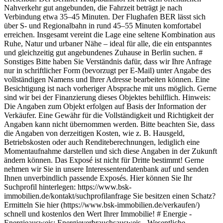
Nahverkehr gut angebunden, die Fahrzeit beträgt je nach
Verbindung etwa 35–45 Minuten. Der Flughafen BER lässt sich
über S‑ und Regionalbahn in rund 45–55 Minuten komfortabel
erreichen. Insgesamt vereint die Lage eine seltene Kombination aus
Ruhe, Natur und urbaner Nähe – ideal für alle, die ein entspanntes
und gleichzeitig gut angebundenes Zuhause in Berlin suchen. #
Sonstiges Bitte haben Sie Verständnis dafür, dass wir Ihre Anfrage
nur in schriftlicher Form (bevorzugt per E-Mail) unter Angabe des
vollständigen Namens und Ihrer Adresse bearbeiten können. Eine
Besichtigung ist nach vorheriger Absprache mit uns möglich. Gerne
sind wir bei der Finanzierung dieses Objektes behilflich. Hinweis:
Die Angaben zum Objekt erfolgen auf Basis der Information der
Verkäufer. Eine Gewähr für die Vollständigkeit und Richtigkeit der
Angaben kann nicht übernommen werden. Bitte beachten Sie, dass
die Angaben von derzeitigen Kosten, wie z. B. Hausgeld,
Betriebskosten oder auch Renditeberechnungen, lediglich eine
Momentaufnahme darstellen und sich diese Angaben in der Zukunft
ändern können. Das Exposé ist nicht für Dritte bestimmt! Gerne
nehmen wir Sie in unsere Interessentendatenbank auf und senden
Ihnen unverbindlich passende Exposés. Hier können Sie Ihr
Suchprofil hinterlegen: https://www.bsk-
immobilien.de/kontakt/suchprofilanfrage Sie besitzen einen Schatz?
Ermitteln Sie hier (https://www.bsk-immobilien.de/verkaufen/)
schnell und kostenlos den Wert Ihrer Immobilie! # Energie -
Energieausweis: Energieverbrauchsausweis - Wesentliche