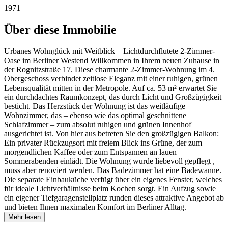
1971
Über diese Immobilie
Urbanes Wohnglück mit Weitblick – Lichtdurchflutete 2-Zimmer-
Oase im Berliner Westend Willkommen in Ihrem neuen Zuhause in
der Rognitzstraße 17. Diese charmante 2-Zimmer-Wohnung im 4.
Obergeschoss verbindet zeitlose Eleganz mit einer ruhigen, grünen
Lebensqualität mitten in der Metropole. Auf ca. 53 m² erwartet Sie
ein durchdachtes Raumkonzept, das durch Licht und Großzügigkeit
besticht. Das Herzstück der Wohnung ist das weitläufige
Wohnzimmer, das – ebenso wie das optimal geschnittene
Schlafzimmer – zum absolut ruhigen und grünen Innenhof
ausgerichtet ist. Von hier aus betreten Sie den großzügigen Balkon:
Ein privater Rückzugsort mit freiem Blick ins Grüne, der zum
morgendlichen Kaffee oder zum Entspannen an lauen
Sommerabenden einlädt. Die Wohnung wurde liebevoll gepflegt ,
muss aber renoviert werden. Das Badezimmer hat eine Badewanne.
Die separate Einbauküche verfügt über ein eigenes Fenster, welches
für ideale Lichtverhältnisse beim Kochen sorgt. Ein Aufzug sowie
ein eigener Tiefgaragenstellplatz runden dieses attraktive Angebot ab
und bieten Ihnen maximalen Komfort im Berliner Alltag.
Mehr lesen