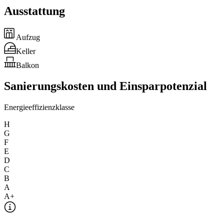
Ausstattung
Aufzug
Keller
Balkon
Sanierungskosten und Einsparpotenzial
Energieeffizienzklasse
H
G
F
E
D
C
B
A
A+