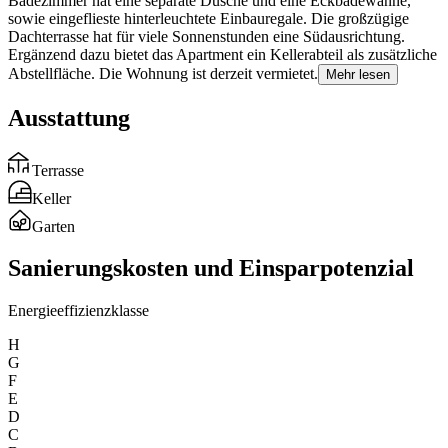
Badezimmer hat eine separate Dusche und eine Eckbadewanne,
sowie eingeflieste hinterleuchtete Einbauregale. Die großzügige
Dachterrasse hat für viele Sonnenstunden eine Südausrichtung.
Ergänzend dazu bietet das Apartment ein Kellerabteil als zusätzliche
Abstellfläche. Die Wohnung ist derzeit vermietet.
Mehr lesen
Ausstattung
Terrasse
Keller
Garten
Sanierungskosten und Einsparpotenzial
Energieeffizienzklasse
H
G
F
E
D
C